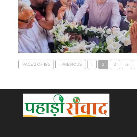
PAGE 2 OF 185
‹ PREVIOUS
1
2
3
4