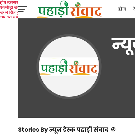
होम
उत्तराखंड
अल्मोड़ा
उत्तरकाशी
होम
उधम सिंह नगर
चंपावत
चमोली
टिहरी
गढ़वाल
देहरादून
नैनीताल
पिथौरागढ़
पौड़ी गढ़वाल
बागेश्वर
रुद्रप्रयाग
हरिद्वार
देश
द
न्य
Stories By न्यूज़ डेस्क पहाड़ी संवाद