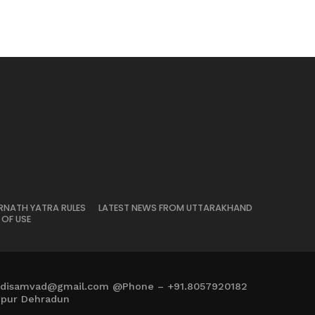
RNATH YATRA RULES
LATEST NEWS FROM UTTARAKHAND
 OF USE
adisamvad@gmail.com @Phone – +91.8057920182
mpur Dehradun