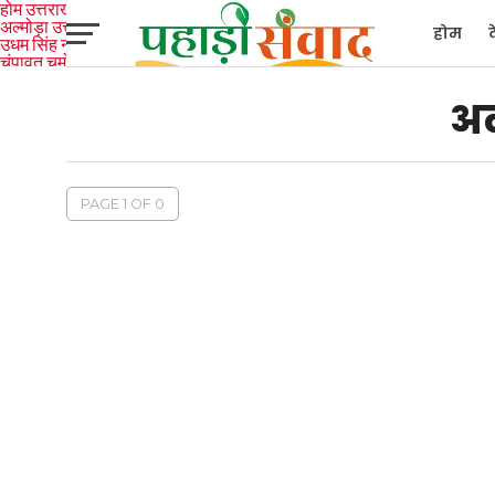
होम
उत्तराखंड
अल्मोड़ा
उत्तरकाशी
होम
उधम सिंह नगर
चंपावत
चमोली
टिहरी
गढ़वाल
देहरादून
नैनीताल
पिथौरागढ़
पौड़ी गढ़वाल
बागेश्वर
रुद्रप्रयाग
हरिद्वार
देश
द
अल
PAGE 1 OF 0