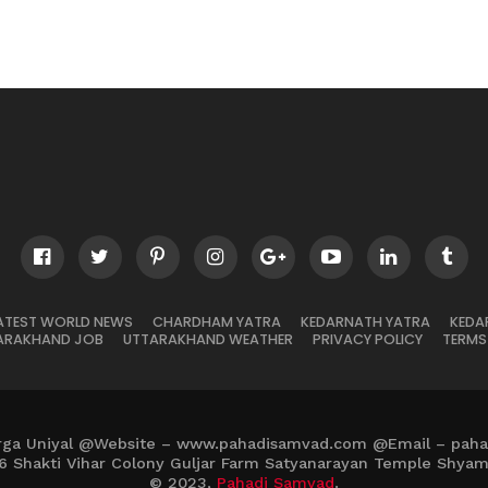
ATEST WORLD NEWS
CHARDHAM YATRA
KEDARNATH YATRA
KEDA
ARAKHAND JOB
UTTARAKHAND WEATHER
PRIVACY POLICY
TERMS
rga Uniyal @Website – www.pahadisamvad.com @Email – pah
6 Shakti Vihar Colony Guljar Farm Satyanarayan Temple Shya
© 2023,
Pahadi Samvad
.