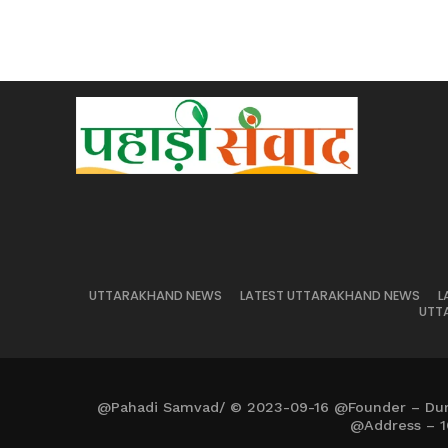
UTTARAKHAND NEWS
LATEST UTTARAKHAND NEWS
L
UTT
@Pahadi Samvad/ © 2023-09-16 @Founder – Du
@Address – 1