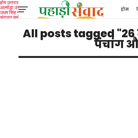
होम
उत्तराखंड
अल्मोड़ा
उत्तरकाशी
होम
उधम सिंह नगर
चंपावत
चमोली
टिहरी
गढ़वाल
देहरादून
नैनीताल
पिथौरागढ़
पौड़ी गढ़वाल
बागेश्वर
रुद्रप्रयाग
हरिद्वार
देश
द
All posts tagged "26 
पंचांग 