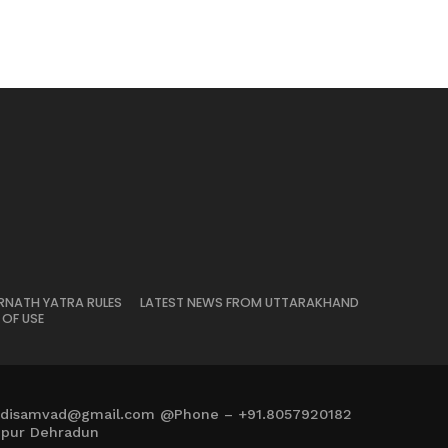
RNATH YATRA RULES
LATEST NEWS FROM UTTARAKHAND
 OF USE
adisamvad@gmail.com @Phone – +91.8057920182
mpur Dehradun