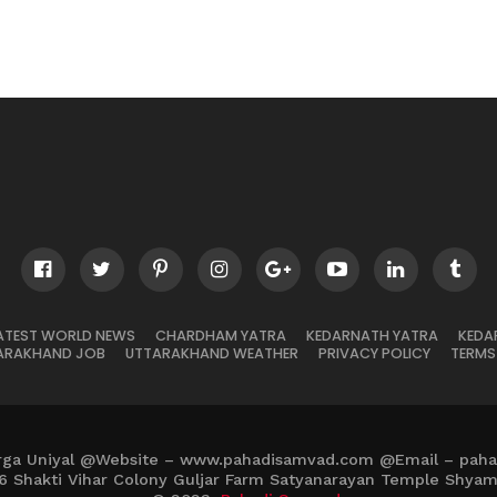
ATEST WORLD NEWS
CHARDHAM YATRA
KEDARNATH YATRA
KEDA
ARAKHAND JOB
UTTARAKHAND WEATHER
PRIVACY POLICY
TERMS
rga Uniyal @Website – www.pahadisamvad.com @Email – pah
6 Shakti Vihar Colony Guljar Farm Satyanarayan Temple Shya