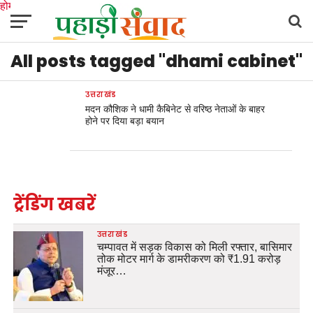
होम
उत्तराखंड
अल्मोड़ा
उत्तरकाशी
उधम सिंह नगर
चंपावत
चमोली
टिहरी गढ़वाल
All posts tagged "dhami cabinet"
देहरादून
नैनीताल
पिथौरागढ़
पौड़ी गढ़वाल
बागेश्वर
रुद्रप्रयाग
हरिद्वार
देश
दुनिया
मनोरंजन
उत्तराखंड
मदन कौशिक ने धामी कैबिनेट से वरिष्ठ नेताओं के बाहर
होने पर दिया बड़ा बयान
ट्रेंडिंग खबरें
उत्तराखंड
चम्पावत में सड़क विकास को मिली रफ्तार, बासिमार
तोक मोटर मार्ग के डामरीकरण को ₹1.91 करोड़
मंजूर…