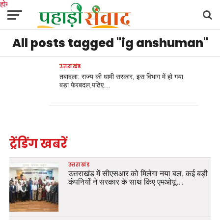
होम
उत्तराखंड
अल्मोड़ा
उत्तरकाशी
उधम सिंह नगर
चंपावत
चमोली
टिहरी गढ़वाल
All posts tagged "ig anshuman"
देहरादून
नैनीताल
पिथौरागढ़
पौड़ी गढ़वाल
बागेश्वर
रुद्रप्रयाग
हरिद्वार
देश
दुनिया
मनोरंजन
उत्तराखंड
तबादला: राज्य की धामी सरकार, इस विभाग में हो गया
बड़ा फेरबदल,पढिए…
ट्रेंडिंग खबरें
उत्तराखंड
उत्तराखंड में सीएसआर को मिलेगा नया बल, कई बड़ी
कंपनियों ने सरकार के साथ किए एमओयू…