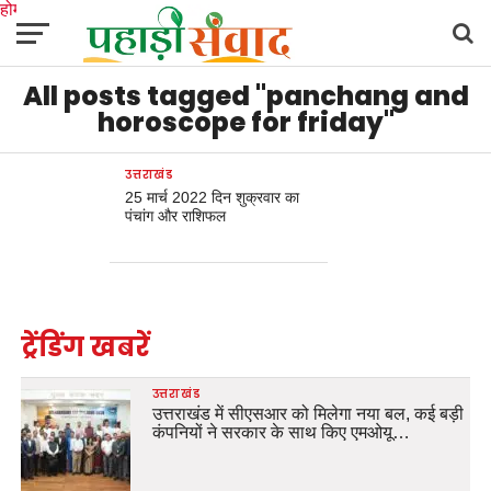
होम
उत्तराखंड
अल्मोड़ा
उत्तरकाशी
उधम सिंह नगर
चंपावत
चमोली
टिहरी गढ़वाल
All posts tagged "panchang and
देहरादून
नैनीताल
पिथौरागढ़
पौड़ी गढ़वाल
बागेश्वर
रुद्रप्रयाग
हरिद्वार
देश
दुनिया
मनोरंजन
horoscope for friday"
उत्तराखंड
25 मार्च 2022 दिन शुक्रवार का
पंचांग और राशिफल
ट्रेंडिंग खबरें
उत्तराखंड
उत्तराखंड में सीएसआर को मिलेगा नया बल, कई बड़ी
कंपनियों ने सरकार के साथ किए एमओयू…