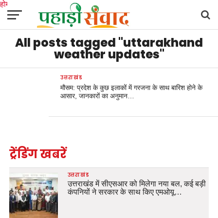
होम
उत्तराखंड
अल्मोड़ा
उत्तरकाशी
उधम सिंह नगर
चंपावत
चमोली
टिहरी गढ़वाल
All posts tagged "uttarakhand
देहरादून
नैनीताल
पिथौरागढ़
पौड़ी गढ़वाल
बागेश्वर
रुद्रप्रयाग
हरिद्वार
देश
दुनिया
मनोरंजन
weather updates"
उत्तराखंड
मौसम: प्रदेश के कुछ इलाकों में गरजना के साथ बारिश होने के
आसार, जानकारों का अनुमान…
ट्रेंडिंग खबरें
उत्तराखंड
उत्तराखंड में सीएसआर को मिलेगा नया बल, कई बड़ी
कंपनियों ने सरकार के साथ किए एमओयू…