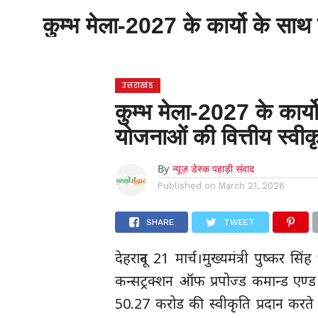
होम
उत्तराखंड
अल्मोड़ा
उत्तरकाशी
कुम्भ मेला-2027 के कार्यो के साथ
होम
उधम सिंह नगर
चंपावत
चमोली
टिहरी
गढ़वाल
देहरादून
नैनीताल
पिथौरागढ़
पौड़ी गढ़वाल
बागेश्वर
रुद्रप्रयाग
हरिद्वार
देश
द
उत्तराखंड
कुम्भ मेला-2027 के कार्य
योजनाओं की वित्तीय स्वी
By
न्यूज़ डेस्क पहाड़ी संवाद
Published on
March 21, 2026
SHARE
TWEET
देहरादून 21 मार्च।मुख्यमंत्री पुष्कर स
कन्सट्रक्शन ऑफ प्रपोज्ड कमान्ड एण्ड क
50.27 करोड की स्वीकृति प्रदान करते ह