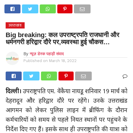
होम
उत्तराखंड
अल्मोड़ा
उत्तरकाशी
उधम सिंह नगर
चंपावत
चमोली
टिहरी गढ़वाल
देहरादून
नैनीताल
पिथौरागढ़
पौड़ी गढ़वाल
बागेश्वर
रुद्रप्रयाग
हरिद्वार
देश
दुनिया
उत्तराखंड
मनोरंजन
Big breaking: कल उपराष्ट्रपति राजधानी और
धर्मनगरी हरिद्वार दौरे पर,व्यवस्था हुई चौकस…
By
न्यूज़ डेस्क पहाड़ी संवाद
Published on
March 18, 2022
दिल्ली।
उपराष्ट्रपति एम. वेंकैया नायडू शनिवार 19 मार्च को
देहरादून और हरिद्वार दौरे पर रहेंगे। उनके उत्तराखंड
आगमन को लेकर पुलिस लाइन में ब्रीफिंग के दौरान
कर्मचारियों को समय से पहले नियत स्थानों पर पहुंचने के
निर्देश दिए गए हैं। इसके साथ ही उपराष्ट्रपति की यात्रा को