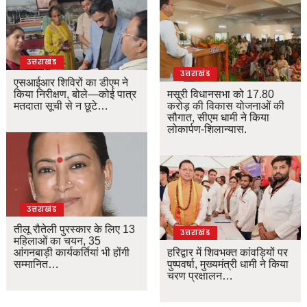
उत्तराखंड
उत्तराखंड
एसआईआर शिविरों का डीएम ने
किया निरीक्षण, बोले—कोई पात्र
मसूरी विधानसभा को 17.80
मतदाता सूची से न छूटे…
करोड़ की विकास योजनाओं की
सौगात, सीएम धामी ने किया
लोकार्पण-शिलान्यास.
उत्तराखंड
तीलू रौतेली पुरस्कार के लिए 13
उत्तराखंड
महिलाओं का चयन, 35
आंगनबाड़ी कार्यकर्तियां भी होंगी
हरिद्वार में शिवभक्त कांवड़ियों पर
सम्मानित…
पुष्पवर्षा, मुख्यमंत्री धामी ने किया
चरण प्रक्षालन…