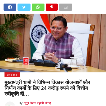
होम
उत्तराखंड
अल्मोड़ा
उत्तरकाशी
उधम सिंह नगर
चंपावत
चमोली
टिहरी गढ़वाल
देहरादून
नैनीताल
पिथौरागढ़
पौड़ी गढ़वाल
बागेश्वर
रुद्रप्रयाग
हरिद्वार
देश
दुनिया
मनोरंजन
उत्तराखंड
मुख्यमंत्री धामी ने विभिन्न विकास योजनाओं और
निर्माण कार्यों के लिए 24 करोड़ रुपये की वित्तीय
स्वीकृति दी…
By
न्यूज़ डेस्क पहाड़ी संवाद