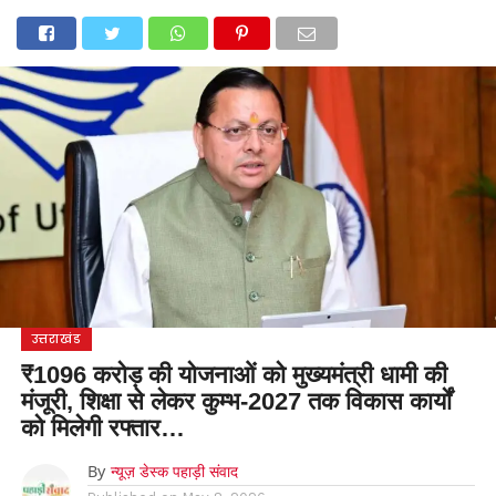
होम
उत्तराखंड
अल्मोड़ा
उत्तरकाशी
उधम सिंह नगर
चंपावत
चमोली
टिहरी गढ़वाल
देहरादून
नैनीताल
पिथौरागढ़
पौड़ी गढ़वाल
बागेश्वर
रुद्रप्रयाग
हरिद्वार
देश
दुनिया
मनोरंजन
उत्तराखंड
₹1096 करोड़ की योजनाओं को मुख्यमंत्री धामी की
मंजूरी, शिक्षा से लेकर कुम्भ-2027 तक विकास कार्यों
को मिलेगी रफ्तार…
By
न्यूज़ डेस्क पहाड़ी संवाद