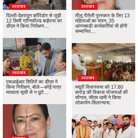
उत्तराखंड
उत्तराखंड
दिल्ली-देहरादून कॉरिडोर से जुड़ी
तीलू रौतेली पुरस्कार के लिए 13
12 किमी ग्रीनफील्ड बाईपास का
महिलाओं का चयन, 35
डीएम ने किया निरीक्षण…
आंगनबाड़ी कार्यकर्तियां भी होंगी
सम्मानित…
उत्तराखंड
उत्तराखंड
एसआईआर शिविरों का डीएम ने
किया निरीक्षण, बोले—कोई पात्र
मसूरी विधानसभा को 17.80
मतदाता सूची से न छूटे…
करोड़ की विकास योजनाओं की
सौगात, सीएम धामी ने किया
लोकार्पण-शिलान्यास.