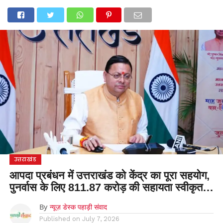
होम
उत्तराखंड
अल्मोड़ा
उत्तरकाशी
उधम सिंह नगर
चंपावत
चमोली
टिहरी गढ़वाल
देहरादून
नैनीताल
पिथौरागढ़
पौड़ी गढ़वाल
बागेश्वर
रुद्रप्रयाग
हरिद्वार
देश
दुनिया
मनोरंजन
उत्तराखंड
आपदा प्रबंधन में उत्तराखंड को केंद्र का पूरा सहयोग,
पुनर्वास के लिए 811.87 करोड़ की सहायता स्वीकृत…
By
न्यूज़ डेस्क पहाड़ी संवाद
Published on
July 7, 2026