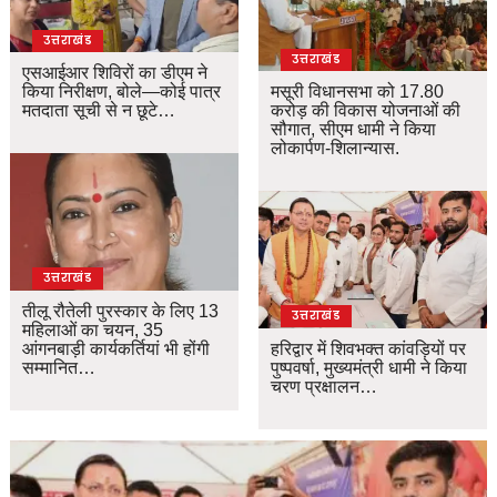
उत्तराखंड
उत्तराखंड
एसआईआर शिविरों का डीएम ने
किया निरीक्षण, बोले—कोई पात्र
मसूरी विधानसभा को 17.80
मतदाता सूची से न छूटे…
करोड़ की विकास योजनाओं की
सौगात, सीएम धामी ने किया
लोकार्पण-शिलान्यास.
उत्तराखंड
तीलू रौतेली पुरस्कार के लिए 13
उत्तराखंड
महिलाओं का चयन, 35
आंगनबाड़ी कार्यकर्तियां भी होंगी
हरिद्वार में शिवभक्त कांवड़ियों पर
सम्मानित…
पुष्पवर्षा, मुख्यमंत्री धामी ने किया
चरण प्रक्षालन…