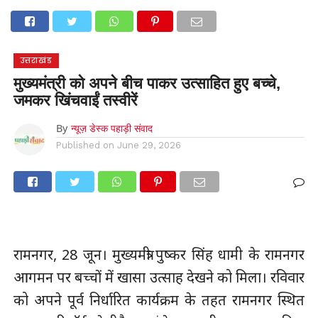
होम
उत्तराखंड
अल्मोड़ा
उत्तरकाशी
उधम सिंह नगर
चंपावत
चमोली
टिहरी गढ़वाल
देहरादून
नैनीताल
पिथौरागढ़
पौड़ी गढ़वाल
बागेश्वर
रुद्रप्रयाग
हरिद्वार
देश
दुनिया
उत्तराखंड
मनोरंजन
मुख्यमंत्री को अपने बीच पाकर उत्साहित हुए बच्चे,
जमकर खिंचवाईं तस्वीरें
By
न्यूज़ डेस्क पहाड़ी संवाद
Published on
June 29, 2026
रामनगर, 28 जून। मुख्यमंत्री पुष्कर सिंह धामी के रामनगर
आगमन पर बच्चों में खासा उत्साह देखने को मिला। रविवार
को अपने पूर्व निर्धारित कार्यक्रम के तहत रामनगर स्थित