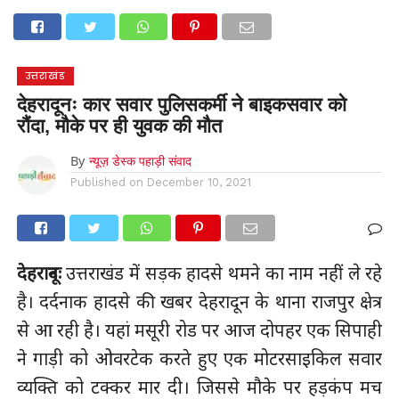
होम
उत्तराखंड
अल्मोड़ा
उत्तरकाशी
उधम सिंह नगर
चंपावत
चमोली
टिहरी गढ़वाल
देहरादून
नैनीताल
पिथौरागढ़
पौड़ी गढ़वाल
बागेश्वर
रुद्रप्रयाग
हरिद्वार
देश
दुनिया
उत्तराखंड
मनोरंजन
देहरादूनः कार सवार पुलिसकर्मी ने बाइकसवार को
रौंदा, मौके पर ही युवक की मौत
By
न्यूज़ डेस्क पहाड़ी संवाद
Published on
December 10, 2021
देहरादूनः
उत्तराखंड में सड़क हादसे थमने का नाम नहीं ले रहे
है। दर्दनाक हादसे की खबर देहरादून के थाना राजपुर क्षेत्र
से आ रही है। यहां मसूरी रोड पर आज दोपहर एक सिपाही
ने गाड़ी को ओवरटेक करते हुए एक मोटरसाइकिल सवार
व्यक्ति को टक्कर मार दी। जिससे मौके पर हड़कंप मच