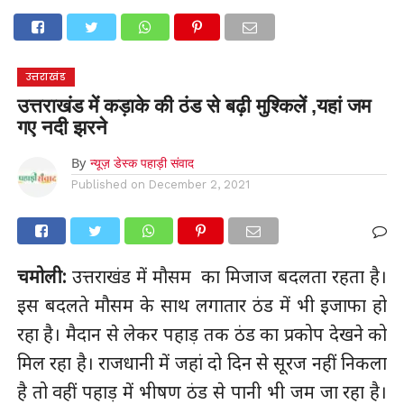
होम
उत्तराखंड
अल्मोड़ा
उत्तरकाशी
उधम सिंह नगर
चंपावत
चमोली
टिहरी गढ़वाल
देहरादून
नैनीताल
पिथौरागढ़
पौड़ी गढ़वाल
बागेश्वर
रुद्रप्रयाग
हरिद्वार
देश
दुनिया
उत्तराखंड
मनोरंजन
उत्तराखंड में कड़ाके की ठंड से बढ़ी मुश्किलें ,यहां जम
गए नदी झरने
By
न्यूज़ डेस्क पहाड़ी संवाद
Published on
December 2, 2021
चमोली:
उत्तराखंड में मौसम का मिजाज बदलता रहता है।
इस बदलते मौसम के साथ लगातार ठंड में भी इजाफा हो
रहा है। मैदान से लेकर पहाड़ तक ठंड का प्रकोप देखने को
मिल रहा है। राजधानी में जहां दो दिन से सूरज नहीं निकला
है तो वहीं पहाड़ में भीषण ठंड से पानी भी जम जा रहा है।