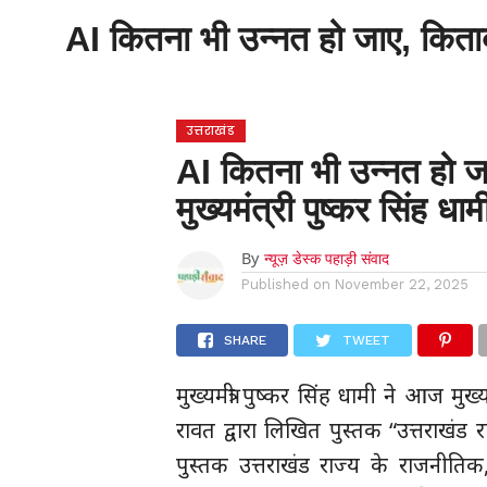
होम
उत्तराखंड
अल्मोड़ा
उत्तरकाशी
AI कितना भी उन्नत हो जाए, किताबों
होम
उधम सिंह नगर
चंपावत
चमोली
टिहरी
गढ़वाल
देहरादून
नैनीताल
पिथौरागढ़
पौड़ी गढ़वाल
बागेश्वर
रुद्रप्रयाग
हरिद्वार
देश
द
उत्तराखंड
AI कितना भी उन्नत हो जा
मुख्यमंत्री पुष्कर सिंह धाम
By
न्यूज़ डेस्क पहाड़ी संवाद
Published on
November 22, 2025
SHARE
TWEET
मुख्यमंत्री पुष्कर सिंह धामी ने आज मुख्य
रावत द्वारा लिखित पुस्तक “उत्तराख
पुस्तक उत्तराखंड राज्य के राजनीतिक