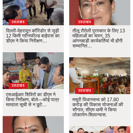
उत्तराखंड
उत्तराखंड
दिल्ली-देहरादून कॉरिडोर से जुड़ी
तीलू रौतेली पुरस्कार के लिए 13
12 किमी ग्रीनफील्ड बाईपास का
महिलाओं का चयन, 35
डीएम ने किया निरीक्षण…
आंगनबाड़ी कार्यकर्तियां भी होंगी
सम्मानित…
उत्तराखंड
उत्तराखंड
एसआईआर शिविरों का डीएम ने
किया निरीक्षण, बोले—कोई पात्र
मसूरी विधानसभा को 17.80
मतदाता सूची से न छूटे…
करोड़ की विकास योजनाओं की
सौगात, सीएम धामी ने किया
लोकार्पण-शिलान्यास.