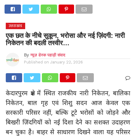
होम
उत्तराखंड
अल्मोड़ा
उत्तरकाशी
उधम सिंह नगर
चंपावत
चमोली
टिहरी गढ़वाल
देहरादून
नैनीताल
पिथौरागढ़
पौड़ी गढ़वाल
बागेश्वर
रुद्रप्रयाग
हरिद्वार
देश
दुनिया
उत्तराखंड
मनोरंजन
एक छत के नीचे सुकून, भरोसा और नई ज़िंदगी: नारी
निकेतन की बदली तस्वीर…
By
न्यूज़ डेस्क पहाड़ी संवाद
Published on
January 22, 2026
केदारपुरम क्षेत्र में स्थित राजकीय नारी निकेतन, बालिका
निकेतन, बाल गृह एवं शिशु सदन आज केवल एक
सरकारी परिसर नहीं, बल्कि टूटे भरोसों को जोड़ने और
बिखरी ज़िंदगियों को नई दिशा देने का सशक्त उदाहरण
बन चुका है। बाहर से साधारण दिखने वाला यह परिसर