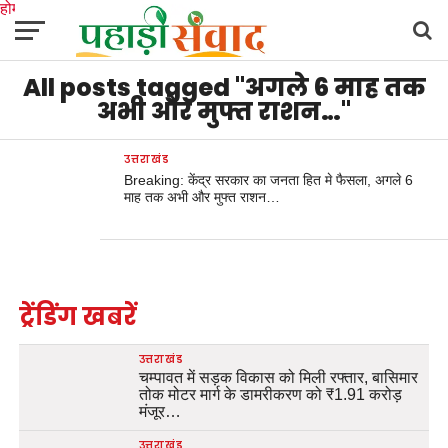
होम
उत्तराखंड
अल्मोड़ा
उत्तरकाशी
उधम सिंह नगर
चंपावत
चमोली
टिहरी गढ़वाल
All posts tagged "अगले 6 माह तक
देहरादून
नैनीताल
पिथौरागढ़
पौड़ी गढ़वाल
बागेश्वर
रुद्रप्रयाग
हरिद्वार
देश
दुनिया
मनोरंजन
अभी और मुफ्त राशन…"
उत्तराखंड
Breaking: केंद्र सरकार का जनता हित मे फैसला, अगले 6
माह तक अभी और मुफ्त राशन…
ट्रेंडिंग खबरें
उत्तराखंड
चम्पावत में सड़क विकास को मिली रफ्तार, बासिमार
तोक मोटर मार्ग के डामरीकरण को ₹1.91 करोड़
मंजूर…
उत्तराखंड