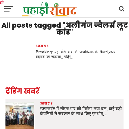
होम
उत्तराखंड
अल्मोड़ा
उत्तरकाशी
उधम सिंह नगर
चंपावत
चमोली
टिहरी गढ़वाल
All posts tagged "अलीगंज ज्वैलर्स लूट
देहरादून
नैनीताल
पिथौरागढ़
पौड़ी गढ़वाल
बागेश्वर
रुद्रप्रयाग
हरिद्वार
देश
दुनिया
मनोरंजन
कांड"
उत्तराखंड
Breaking: यंहा योगी बाबा की राजतिलक की तैयारी,उधर
बदमाश का सफ़ाया,, पढ़िए,,
ट्रेंडिंग खबरें
उत्तराखंड
उत्तराखंड में सीएसआर को मिलेगा नया बल, कई बड़ी
कंपनियों ने सरकार के साथ किए एमओयू…