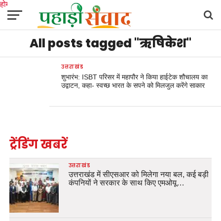
होम
उत्तराखंड
अल्मोड़ा
उत्तरकाशी
उधम सिंह नगर
चंपावत
चमोली
टिहरी गढ़वाल
All posts tagged "ऋषिकेश"
देहरादून
नैनीताल
पिथौरागढ़
पौड़ी गढ़वाल
बागेश्वर
रुद्रप्रयाग
हरिद्वार
देश
दुनिया
मनोरंजन
उत्तराखंड
शुभारंभ: ISBT परिसर में महापौर ने किया हाईटेक शौचालय का
उद्वाटन, कहा- स्वच्छ भारत के सपने को मिलजुल करेंगे साकार
ट्रेंडिंग खबरें
उत्तराखंड
उत्तराखंड में सीएसआर को मिलेगा नया बल, कई बड़ी
कंपनियों ने सरकार के साथ किए एमओयू…