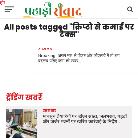
होम
उत्तराखंड
अल्मोड़ा
उत्तरकाशी
उधम सिंह नगर
चंपावत
चमोली
टिहरी गढ़वाल
All posts tagged "क्रिप्टो से कमाई पर
देहरादून
नैनीताल
पिथौरागढ़
पौड़ी गढ़वाल
बागेश्वर
रुद्रप्रयाग
हरिद्वार
देश
दुनिया
मनोरंजन
टैक्स"
उत्तराखंड
Breaking: अगले माह से पीएफ औऱ जीएसटी में हो रहा
बदलाव,पढ़िए काम की खबर,,
ट्रेंडिंग खबरें
उत्तराखंड
मानसून तैयारियों पर डीएम सख्त, जलभराव, गड्ढों
और जर्जर भवनों पर त्वरित कार्रवाई के निर्देश…