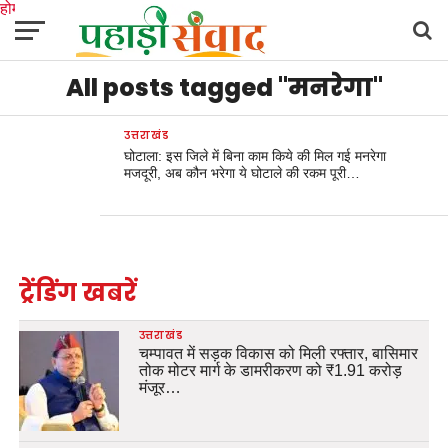
होम
उत्तराखंड
अल्मोड़ा
उत्तरकाशी
उधम सिंह नगर
चंपावत
चमोली
टिहरी गढ़वाल
All posts tagged "मनरेगा"
देहरादून
नैनीताल
पिथौरागढ़
पौड़ी गढ़वाल
बागेश्वर
रुद्रप्रयाग
हरिद्वार
देश
दुनिया
मनोरंजन
उत्तराखंड
घोटाला: इस जिले में बिना काम किये की मिल गई मनरेगा
मजदूरी, अब कौन भरेगा ये घोटाले की रकम पूरी…
ट्रेंडिंग खबरें
उत्तराखंड
चम्पावत में सड़क विकास को मिली रफ्तार, बासिमार
तोक मोटर मार्ग के डामरीकरण को ₹1.91 करोड़
मंजूर…