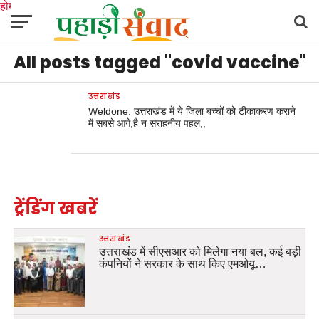
होम
उत्तराखंड
अल्मोड़ा
उत्तरकाशी
उधम सिंह नगर
चंपावत
चमोली
टिहरी गढ़वाल
All posts tagged "covid vaccine"
देहरादून
नैनीताल
पिथौरागढ़
पौड़ी गढ़वाल
बागेश्वर
रुद्रप्रयाग
हरिद्वार
देश
दुनिया
मनोरंजन
उत्तराखंड
Weldone: उत्तराखंड में ये जिला बच्चों को टीकाकरण कराने
में सबसे आगे,है न सराहनीय पहल,,
ट्रेंडिंग खबरें
उत्तराखंड
उत्तराखंड में सीएसआर को मिलेगा नया बल, कई बड़ी
कंपनियों ने सरकार के साथ किए एमओयू…