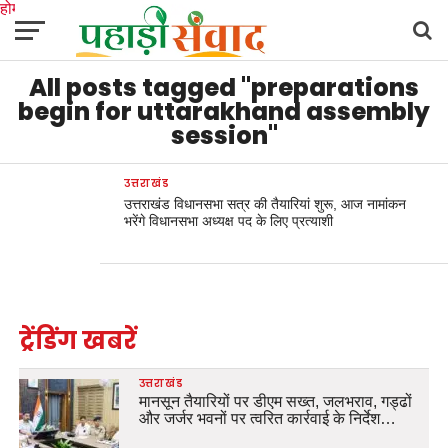
होम
उत्तराखंड
अल्मोड़ा
उत्तरकाशी
उधम सिंह नगर
चंपावत
चमोली
टिहरी गढ़वाल
All posts tagged "preparations
देहरादून
नैनीताल
पिथौरागढ़
पौड़ी गढ़वाल
बागेश्वर
रुद्रप्रयाग
हरिद्वार
देश
दुनिया
मनोरंजन
begin for uttarakhand assembly
session"
उत्तराखंड
उत्तराखंड विधानसभा सत्र की तैयारियां शुरू, आज नामांकन
भरेंगे विधानसभा अध्यक्ष पद के लिए प्रत्याशी
ट्रेंडिंग खबरें
उत्तराखंड
मानसून तैयारियों पर डीएम सख्त, जलभराव, गड्ढों
और जर्जर भवनों पर त्वरित कार्रवाई के निर्देश…