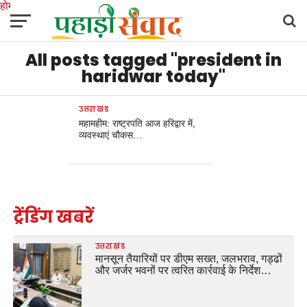
होम
उत्तराखंड
अल्मोड़ा
उत्तरकाशी
उधम सिंह नगर
चंपावत
चमोली
टिहरी गढ़वाल
All posts tagged "president in
देहरादून
नैनीताल
पिथौरागढ़
पौड़ी गढ़वाल
बागेश्वर
रुद्रप्रयाग
हरिद्वार
देश
दुनिया
मनोरंजन
haridwar today"
उत्तराखंड
महामहीम: राष्ट्रपति आज हरिद्वार में,
व्यवस्थाएं चौकस…
ट्रेंडिंग खबरें
उत्तराखंड
मानसून तैयारियों पर डीएम सख्त, जलभराव, गड्ढों
और जर्जर भवनों पर त्वरित कार्रवाई के निर्देश…