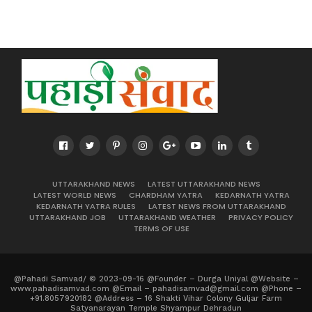
UTTARAKHAND NEWS
LATEST UTTARAKHAND NEWS
LATEST WORLD NEWS
CHARDHAM YATRA
KEDARNATH YATRA
KEDARNATH YATRA RULES
LATEST NEWS FROM UTTARAKHAND
UTTARAKHAND JOB
UTTARAKHAND WEATHER
PRIVACY POLICY
TERMS OF USE
@Pahadi Samvad/ © 2023-09-16 @Founder – Durga Uniyal @Website –
www.pahadisamvad.com @Email – pahadisamvad@gmail.com @Phone –
+91.8057920182 @Address – 16 Shakti Vihar Colony Guljar Farm
Satyanarayan Temple Shyampur Dehradun