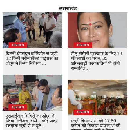
उत्तराखंड
उत्तराखंड
उत्तराखंड
दिल्ली-देहरादून कॉरिडोर से जुड़ी
तीलू रौतेली पुरस्कार के लिए 13
12 किमी ग्रीनफील्ड बाईपास का
महिलाओं का चयन, 35
डीएम ने किया निरीक्षण…
आंगनबाड़ी कार्यकर्तियां भी होंगी
सम्मानित…
उत्तराखंड
उत्तराखंड
एसआईआर शिविरों का डीएम ने
किया निरीक्षण, बोले—कोई पात्र
मसूरी विधानसभा को 17.80
मतदाता सूची से न छूटे…
करोड़ की विकास योजनाओं की