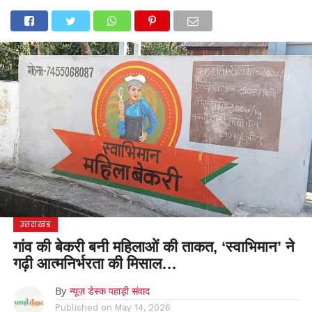
होम
उत्तराखंड
अल्मोड़ा
उत्तरकाशी
उधम सिंह नगर
चंपावत
चमोली
टिहरी गढ़वाल
देहरादून
नैनीताल
पिथौरागढ़
पौड़ी गढ़वाल
बागेश्वर
रुद्रप्रयाग
हरिद्वार
देश
दुनिया
मनोरंजन
उत्तराखंड
गांव की बेकरी बनी महिलाओं की ताकत, ‘स्वाभिमान’ ने
गढ़ी आत्मनिर्भरता की मिसाल…
By
न्यूज़ डेस्क पहाड़ी संवाद
Published on
May 14, 2026