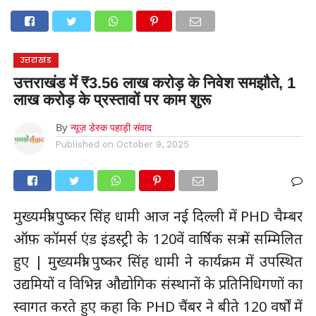
होम
उत्तराखंड
अल्मोड़ा
उत्तरकाशी
उधम सिंह नगर
चंपावत
चमोली
टिहरी गढ़वाल
देहरादून
नैनीताल
पिथौरागढ़
पौड़ी गढ़वाल
बागेश्वर
रुद्रप्रयाग
हरिद्वार
देश
दुनिया
उत्तराखंड
मनोरंजन
उत्तराखंड में ₹3.56 लाख करोड़ के निवेश समझौते, 1
लाख करोड़ के प्रस्तावों पर काम शुरू
By
न्यूज़ डेस्क पहाड़ी संवाद
Published on
October 9, 2025
मुख्यमंत्री पुष्कर सिंह धामी आज नई दिल्ली में PHD चैम्बर
ऑफ़ कॉमर्स एंड इंडस्ट्री के 120वें वार्षिक सत्र में सम्मिलित
हुए | मुख्यमंत्री पुष्कर सिंह धामी ने कार्यक्रम में उपस्थित
उद्यमियों व विभिन्न औद्योगिक संस्थानों के प्रतिनिधिगणों का
स्वागत करते हुए कहा कि PHD चैंबर ने बीते 120 वर्षों में