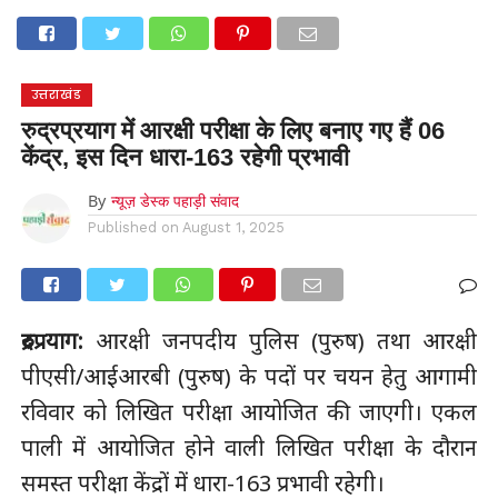
होम
उत्तराखंड
अल्मोड़ा
उत्तरकाशी
उधम सिंह नगर
चंपावत
चमोली
टिहरी गढ़वाल
देहरादून
नैनीताल
पिथौरागढ़
पौड़ी गढ़वाल
बागेश्वर
रुद्रप्रयाग
हरिद्वार
देश
दुनिया
उत्तराखंड
मनोरंजन
रुद्रप्रयाग में आरक्षी परीक्षा के लिए बनाए गए हैं 06
केंद्र, इस दिन धारा-163 रहेगी प्रभावी
By
न्यूज़ डेस्क पहाड़ी संवाद
Published on
August 1, 2025
रुद्रप्रयाग:
आरक्षी जनपदीय पुलिस (पुरुष) तथा आरक्षी
पीएसी/आईआरबी (पुरुष) के पदों पर चयन हेतु आगामी
रविवार को लिखित परीक्षा आयोजित की जाएगी। एकल
पाली में आयोजित होने वाली लिखित परीक्षा के दौरान
समस्त परीक्षा केंद्रों में धारा-163 प्रभावी रहेगी।