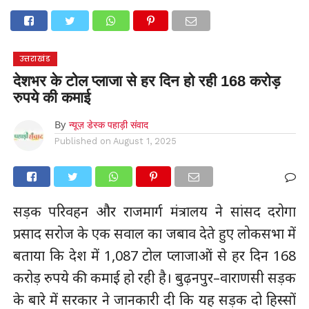
होम
उत्तराखंड
अल्मोड़ा
उत्तरकाशी
उधम सिंह नगर
चंपावत
चमोली
टिहरी गढ़वाल
देहरादून
नैनीताल
पिथौरागढ़
पौड़ी गढ़वाल
बागेश्वर
रुद्रप्रयाग
हरिद्वार
देश
दुनिया
उत्तराखंड
मनोरंजन
देशभर के टोल प्लाजा से हर दिन हो रही 168 करोड़
रुपये की कमाई
By
न्यूज़ डेस्क पहाड़ी संवाद
Published on
August 1, 2025
सड़क परिवहन और राजमार्ग मंत्रालय ने सांसद दरोगा
प्रसाद सरोज के एक सवाल का जबाव देते हुए लोकसभा में
बताया कि देश में 1,087 टोल प्लाजाओं से हर दिन 168
करोड़ रुपये की कमाई हो रही है। बुढ़नपुर–वाराणसी सड़क
के बारे में सरकार ने जानकारी दी कि यह सड़क दो हिस्सों