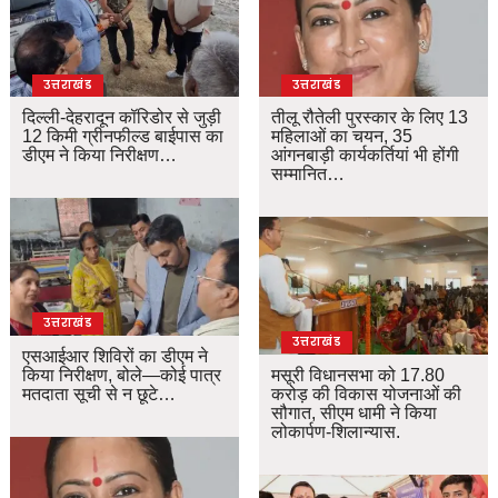
उत्तराखंड
उत्तराखंड
दिल्ली-देहरादून कॉरिडोर से जुड़ी
तीलू रौतेली पुरस्कार के लिए 13
12 किमी ग्रीनफील्ड बाईपास का
महिलाओं का चयन, 35
डीएम ने किया निरीक्षण…
आंगनबाड़ी कार्यकर्तियां भी होंगी
सम्मानित…
उत्तराखंड
उत्तराखंड
एसआईआर शिविरों का डीएम ने
किया निरीक्षण, बोले—कोई पात्र
मसूरी विधानसभा को 17.80
मतदाता सूची से न छूटे…
करोड़ की विकास योजनाओं की
सौगात, सीएम धामी ने किया
लोकार्पण-शिलान्यास.