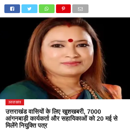
होम
उत्तराखंड
अल्मोड़ा
उत्तरकाशी
उधम सिंह नगर
चंपावत
चमोली
टिहरी गढ़वाल
देहरादून
नैनीताल
पिथौरागढ़
पौड़ी गढ़वाल
बागेश्वर
रुद्रप्रयाग
हरिद्वार
देश
दुनिया
मनोरंजन
उत्तराखंड
उत्तराखंड वासियों के लिए खुशखबरी, 7000
आंगनबाड़ी कार्यकर्ता और सहायिकाओं को 20 मई से
मिलेंगे नियुक्ति पत्र