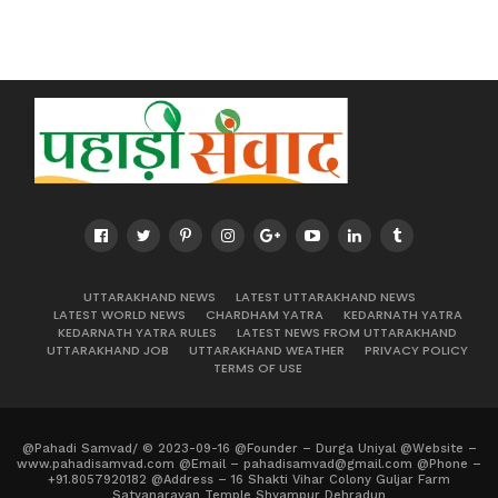
UTTARAKHAND NEWS
LATEST UTTARAKHAND NEWS
LATEST WORLD NEWS
CHARDHAM YATRA
KEDARNATH YATRA
KEDARNATH YATRA RULES
LATEST NEWS FROM UTTARAKHAND
UTTARAKHAND JOB
UTTARAKHAND WEATHER
PRIVACY POLICY
TERMS OF USE
@Pahadi Samvad/ © 2023-09-16 @Founder – Durga Uniyal @Website –
www.pahadisamvad.com @Email – pahadisamvad@gmail.com @Phone –
+91.8057920182 @Address – 16 Shakti Vihar Colony Guljar Farm
Satyanarayan Temple Shyampur Dehradun