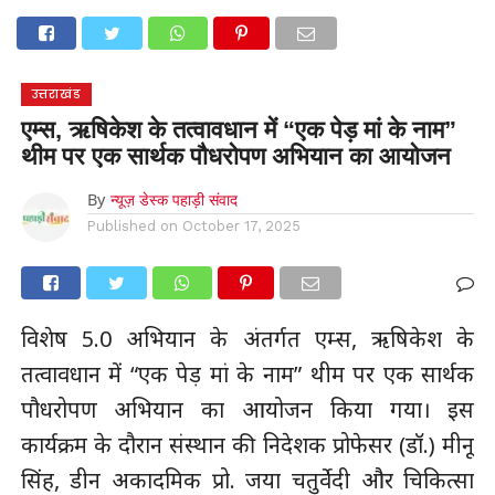
होम
उत्तराखंड
अल्मोड़ा
उत्तरकाशी
उधम सिंह नगर
चंपावत
चमोली
टिहरी गढ़वाल
देहरादून
नैनीताल
पिथौरागढ़
पौड़ी गढ़वाल
बागेश्वर
रुद्रप्रयाग
हरिद्वार
देश
दुनिया
उत्तराखंड
मनोरंजन
एम्स, ऋषिकेश के तत्वावधान में “एक पेड़ मां के नाम”
थीम पर एक सार्थक पौधरोपण अभियान का आयोजन
By
न्यूज़ डेस्क पहाड़ी संवाद
Published on
October 17, 2025
विशेष 5.0 अभियान के अंतर्गत एम्स, ऋषिकेश के
तत्वावधान में “एक पेड़ मां के नाम” थीम पर एक सार्थक
पौधरोपण अभियान का आयोजन किया गया। इस
कार्यक्रम के दौरान संस्थान की निदेशक प्रोफेसर (डॉ.) मीनू
सिंह, डीन अकादमिक प्रो. जया चतुर्वेदी और चिकित्सा