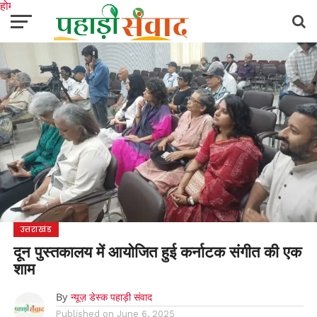
होम
उत्तराखंड
अल्मोड़ा
उत्तरकाशी
उधम सिंह नगर
चंपावत
चमोली
टिहरी गढ़वाल
देहरादून
नैनीताल
पिथौरागढ़
पौड़ी गढ़वाल
बागेश्वर
रुद्रप्रयाग
हरिद्वार
देश
दुनिया
मनोरंजन
उत्तराखंड
दून पुस्तकालय में आयोजित हुई कर्नाटक संगीत की एक
शाम
By
न्यूज़ डेस्क पहाड़ी संवाद
Published on
June 6, 2025