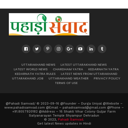
UTTARAKHAND NEWS
LATEST UTTARAKHAND NEWS
LATEST WORLD NEWS
CHARDHAM YATRA
KEDARNATH YATRA
KEDARNATH YATRA RULES
LATEST NEWS FROM UTTARAKHAND
UTTARAKHAND JOB
UTTARAKHAND WEATHER
PRIVACY POLICY
TERMS OF USE
@Pahadi Samvad/ © 2023-09-16 @Founder – Durga Uniyal @Website –
www.pahadisamvad.com @Email – pahadisamvad@gmail.com @Phone –
+91.8057920182 @Address – 16 Shakti Vihar Colony Guljar Farm
Satyanarayan Temple Shyampur Dehradun
© 2023,
Pahadi Samvad
.
Get latest News updates in Hindi