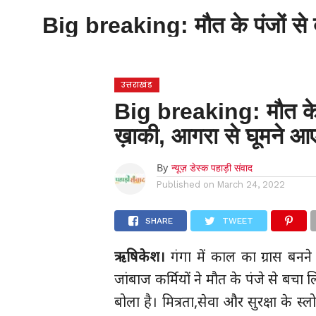
होम
उत्तराखंड
अल्मोड़ा
उत्तरकाशी
Big breaking: मौत के पंजों से 
होम
उधम सिंह नगर
चंपावत
चमोली
टिहरी
गढ़वाल
देहरादून
नैनीताल
पिथौरागढ़
पौड़ी गढ़वाल
बागेश्वर
रुद्रप्रयाग
हरिद्वार
देश
द
उत्तराखंड
Big breaking: मौत के पं
ख़ाकी, आगरा से घूमने आए
By
न्यूज़ डेस्क पहाड़ी संवाद
Published on
March 24, 2022
SHARE
TWEET
ऋषिकेश।
गंगा में काल का ग्रास बनने
जांबाज कर्मियों ने मौत के पंजे से बचा 
बोला है। मित्रता,सेवा और सुरक्षा के 