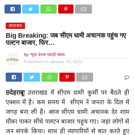
होम
उत्तराखंड
अल्मोड़ा
उत्तरकाशी
उधम सिंह नगर
चंपावत
चमोली
टिहरी गढ़वाल
देहरादून
नैनीताल
पिथौरागढ़
पौड़ी गढ़वाल
बागेश्वर
रुद्रप्रयाग
हरिद्वार
देश
दुनिया
उत्तराखंड
मनोरंजन
Big Breaking: जब सीएम धामी अचानक पहुंच गए
पल्टन बाजार, फिर…
By
न्यूज़ डेस्क पहाड़ी संवाद
Published on
January 29, 2022
Bदेहरादूनः
उत्तराखंड में सीएम धामी कुर्सी पर बैठते ही
एक्शन में है। कम समय में सीएम ने जनता के दिल में
जगह बना ली है। आज सीएम धामी अचानक देर शाम
मौका पाकर सीधे पलटन बाजार पहुंच गए। जहां लोगों से
जन संपर्क किया। साथ ही व्यापारियों से बात करते हुए