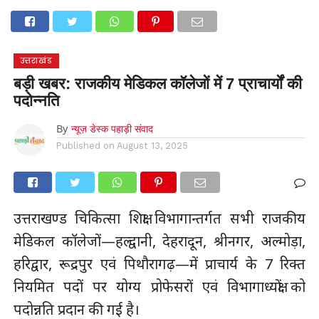
होम
उत्तराखंड
अल्मोड़ा
उत्तरकाशी
उधम सिंह नगर
चंपावत
चमोली
टिहरी गढ़वाल
देहरादून
नैनीताल
पिथौरागढ़
पौड़ी गढ़वाल
बागेश्वर
रुद्रप्रयाग
हरिद्वार
देश
दुनिया
उत्तराखंड
मनोरंजन
बड़ी खबर: राजकीय मेडिकल कॉलेजों में 7 प्राचार्यों की
पदोन्नति
By
न्यूज़ डेस्क पहाड़ी संवाद
Published on
August 13, 2025
उत्तराखण्ड चिकित्सा शिक्षा विभागान्तर्गत सभी राजकीय
मेडिकल कॉलेजों—हल्द्वानी, देहरादून, श्रीनगर, अल्मोड़ा,
हरिद्वार, रूद्रपुर एवं पिथौरागढ़—में प्राचार्य के 7 रिक्त
नियमित पदों पर योग्य प्रोफेसरों एवं विभागाध्यक्षों को
पदोन्नति प्रदान की गई है।