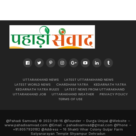
UTTARAKHAND NEWS
LATEST UTTARAKHAND NEWS
LATEST WORLD NEWS
CHARDHAM YATRA
KEDARNATH YATRA
KEDARNATH YATRA RULES
LATEST NEWS FROM UTTARAKHAND
UTTARAKHAND JOB
UTTARAKHAND WEATHER
PRIVACY POLICY
TERMS OF USE
@Pahadi Samvad/ © 2023-09-16 @Founder – Durga Uniyal @Website –
www.pahadisamvad.com @Email – pahadisamvad@gmail.com @Phone –
+91.8057920182 @Address – 16 Shakti Vihar Colony Guljar Farm
Satyanarayan Temple Shyampur Dehradun