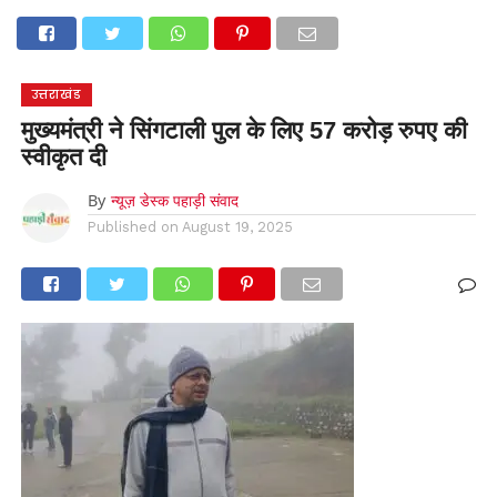
होम
उत्तराखंड
अल्मोड़ा
उत्तरकाशी
उधम सिंह नगर
चंपावत
चमोली
टिहरी गढ़वाल
देहरादून
नैनीताल
पिथौरागढ़
पौड़ी गढ़वाल
बागेश्वर
रुद्रप्रयाग
हरिद्वार
देश
दुनिया
उत्तराखंड
मनोरंजन
मुख्यमंत्री ने सिंगटाली पुल के लिए 57 करोड़ रुपए की
स्वीकृत दी
By
न्यूज़ डेस्क पहाड़ी संवाद
Published on
August 19, 2025