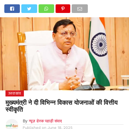
होम
उत्तराखंड
अल्मोड़ा
उत्तरकाशी
उधम सिंह नगर
चंपावत
चमोली
टिहरी गढ़वाल
देहरादून
नैनीताल
पिथौरागढ़
पौड़ी गढ़वाल
बागेश्वर
रुद्रप्रयाग
हरिद्वार
देश
दुनिया
मनोरंजन
उत्तराखंड
मुख्यमंत्री ने दी विभिन्न विकास योजनाओं की वित्तीय
स्वीकृति
By
न्यूज़ डेस्क पहाड़ी संवाद
Published on
June 18, 2025