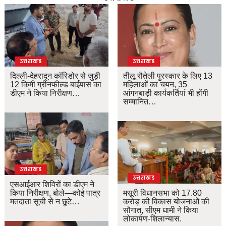
उत्तराखंड
उत्तराखंड
दिल्ली-देहरादून कॉरिडोर से जुड़ी
तीलू रौतेली पुरस्कार के लिए 13
12 किमी ग्रीनफील्ड बाईपास का
महिलाओं का चयन, 35
डीएम ने किया निरीक्षण…
आंगनबाड़ी कार्यकर्तियां भी होंगी
सम्मानित…
उत्तराखंड
उत्तराखंड
एसआईआर शिविरों का डीएम ने
किया निरीक्षण, बोले—कोई पात्र
मसूरी विधानसभा को 17.80
मतदाता सूची से न छूटे…
करोड़ की विकास योजनाओं की
सौगात, सीएम धामी ने किया
लोकार्पण-शिलान्यास.