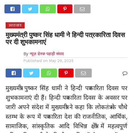
होम
उत्तराखंड
अल्मोड़ा
उत्तरकाशी
उधम सिंह नगर
चंपावत
चमोली
टिहरी गढ़वाल
देहरादून
नैनीताल
पिथौरागढ़
पौड़ी गढ़वाल
बागेश्वर
रुद्रप्रयाग
हरिद्वार
देश
दुनिया
उत्तराखंड
मनोरंजन
मुख्यमंत्री पुष्कर सिंह धामी ने हिन्दी पत्रकारिता दिवस
पर दी शुभकामनाएं
By
न्यूज़ डेस्क पहाड़ी संवाद
Published on
May 29, 2025
मुख्यमंत्री पुष्कर सिंह धामी ने हिन्दी पत्रकारिता दिवस पर
शुभकामनाएं दी हैं। हिन्दी पत्रकारिता दिवस के अवसर पर
जारी अपने संदेश में मुख्यमंत्री ने कहा कि लोकतंत्र के चौथे
स्तम्भ के रूप में पत्रकारिता देश की राजनीतिक, आर्थिक,
सामाजिक, सांस्कृतिक आदि विभिन्न क्षेत्रों में महत्वपूर्ण