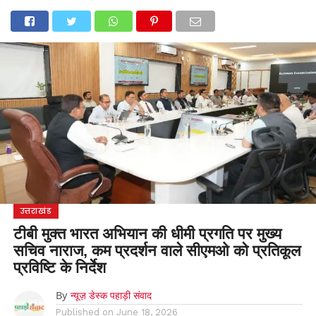
होम
उत्तराखंड
अल्मोड़ा
उत्तरकाशी
उधम सिंह नगर
चंपावत
चमोली
टिहरी गढ़वाल
देहरादून
नैनीताल
पिथौरागढ़
पौड़ी गढ़वाल
बागेश्वर
रुद्रप्रयाग
हरिद्वार
देश
दुनिया
मनोरंजन
उत्तराखंड
टीबी मुक्त भारत अभियान की धीमी प्रगति पर मुख्य
सचिव नाराज, कम प्रदर्शन वाले सीएमओ को प्रतिकूल
प्रविष्टि के निर्देश
By
न्यूज़ डेस्क पहाड़ी संवाद
Published on
June 18, 2026