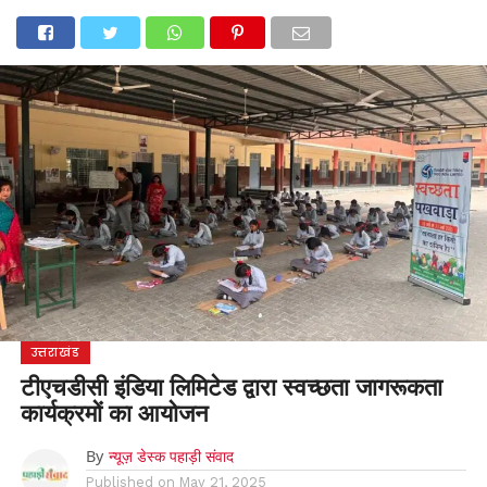
होम
उत्तराखंड
अल्मोड़ा
उत्तरकाशी
उधम सिंह नगर
चंपावत
चमोली
टिहरी गढ़वाल
देहरादून
नैनीताल
पिथौरागढ़
पौड़ी गढ़वाल
बागेश्वर
रुद्रप्रयाग
हरिद्वार
देश
दुनिया
मनोरंजन
उत्तराखंड
टीएचडीसी इंडिया लिमिटेड द्वारा स्वच्छता जागरूकता
कार्यक्रमों का आयोजन
By
न्यूज़ डेस्क पहाड़ी संवाद
Published on
May 21, 2025