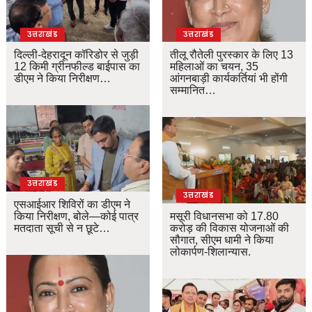
उत्तराखंड
उत्तराखंड
दिल्ली-देहरादून कॉरिडोर से जुड़ी
तीलू रौतेली पुरस्कार के लिए 13
12 किमी ग्रीनफील्ड बाईपास का
महिलाओं का चयन, 35
डीएम ने किया निरीक्षण…
आंगनबाड़ी कार्यकर्तियां भी होंगी
सम्मानित…
उत्तराखंड
उत्तराखंड
एसआईआर शिविरों का डीएम ने
किया निरीक्षण, बोले—कोई पात्र
मसूरी विधानसभा को 17.80
मतदाता सूची से न छूटे…
करोड़ की विकास योजनाओं की
सौगात, सीएम धामी ने किया
लोकार्पण-शिलान्यास.