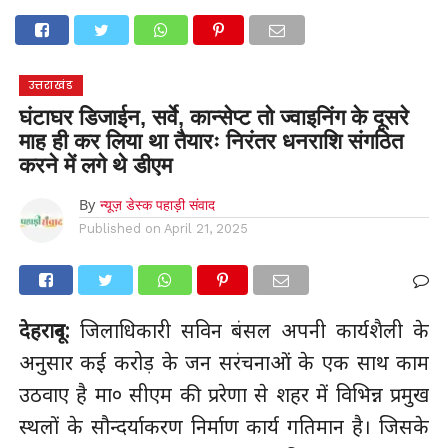
होम
उत्तराखंड
अल्मोड़ा
उत्तरकाशी
उधम सिंह नगर
चंपावत
चमोली
टिहरी गढ़वाल
देहरादून
नैनीताल
पिथौरागढ़
पौड़ी गढ़वाल
बागेश्वर
रुद्रप्रयाग
हरिद्वार
देश
दुनिया
उत्तराखंड
मनोरंजन
घंटाघर डिजाईन, सर्वे, कान्सेप्ट तो ज्वाइनिंग के दूसरे
माह ही कर लिया था तैयारः निरंतर धनराशि संगठित
करने में लगे थे डीएम
By
न्यूज़ डेस्क पहाड़ी संवाद
Published on
April 21, 2025
देहरादून:
जिलाधिकारी सविन बंसल अपनी कार्यशैली के
अनुसार कई करोड़ के जन सरंचनाओं के एक साथ काम
उठवाए है मा० सीएम की प्ररेणा से शहर में विभिन्न प्रमुख
स्थलों के सौन्दर्याकरण निर्माण कार्य गतिमान है। जिसके