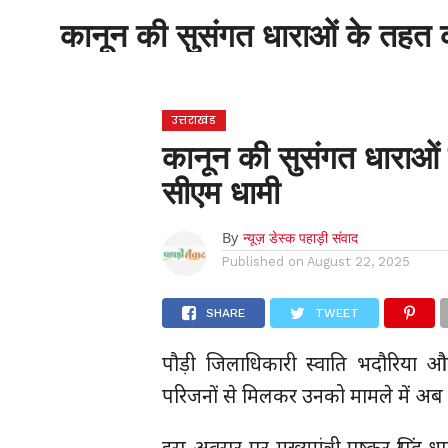
होम
उत्तराखंड
अल्मोड़ा
उत्तरकाशी
कानून की सुसंगत धाराओं के तहत 
होम
उधम सिंह नगर
चंपावत
चमोली
टिहरी
गढ़वाल
देहरादून
नैनीताल
पिथौरागढ़
पौड़ी गढ़वाल
बागेश्वर
रुद्रप्रयाग
हरिद्वार
देश
द
उत्तराखंड
कानून की सुसंगत धाराओं
सीएम धामी
By
न्यूज़ डेस्क पहाड़ी संवाद
Published on
August 22, 2025
SHARE
TWEET
पौड़ी जिलाधिकारी स्वाति भदौरिया औ
परिजनों से मिलकर उनको मामले में अब
इस अवसर पर मुख्यमंत्री पुष्कर सिंह 