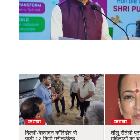
उत्तराखंड
उत्तराखंड
दिल्ली-देहरादून कॉरिडोर से
तीलू रौतेली पु
जुड़ी 12 किमी ग्रीनफील्ड
महिलाओं का 