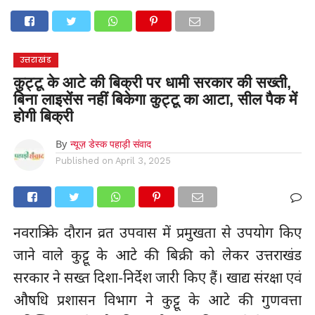
होम
उत्तराखंड
अल्मोड़ा
उत्तरकाशी
उधम सिंह नगर
चंपावत
चमोली
टिहरी गढ़वाल
देहरादून
नैनीताल
पिथौरागढ़
पौड़ी गढ़वाल
बागेश्वर
रुद्रप्रयाग
हरिद्वार
देश
दुनिया
उत्तराखंड
मनोरंजन
कुट्टू के आटे की बिक्री पर धामी सरकार की सख्ती,
बिना लाइसेंस नहीं बिकेगा कुट्टू का आटा, सील पैक में
होगी बिक्री
By
न्यूज़ डेस्क पहाड़ी संवाद
Published on
April 3, 2025
नवरात्रि के दौरान व्रत उपवास में प्रमुखता से उपयोग किए
जाने वाले कुट्टू के आटे की बिक्री को लेकर उत्तराखंड
सरकार ने सख्त दिशा-निर्देश जारी किए हैं। खाद्य संरक्षा एवं
औषधि प्रशासन विभाग ने कुट्टू के आटे की गुणवत्ता