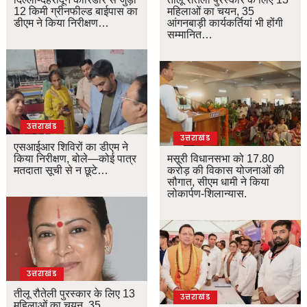
12 किमी ग्रीनफील्ड बाईपास का
महिलाओं का चयन, 35
डीएम ने किया निरीक्षण…
आंगनबाड़ी कार्यकर्तियां भी होंगी
सम्मानित…
उत्तराखंड
उत्तराखंड
एसआईआर शिविरों का डीएम ने
किया निरीक्षण, बोले—कोई पात्र
मसूरी विधानसभा को 17.80
मतदाता सूची से न छूटे…
करोड़ की विकास योजनाओं की
सौगात, सीएम धामी ने किया
लोकार्पण-शिलान्यास.
उत्तराखंड
तीलू रौतेली पुरस्कार के लिए 13
उत्तराखंड
महिलाओं का चयन, 35