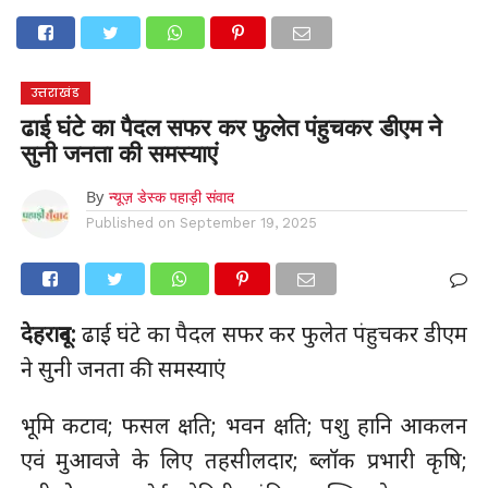
होम
उत्तराखंड
अल्मोड़ा
उत्तरकाशी
उधम सिंह नगर
चंपावत
चमोली
टिहरी गढ़वाल
देहरादून
नैनीताल
पिथौरागढ़
पौड़ी गढ़वाल
बागेश्वर
रुद्रप्रयाग
हरिद्वार
देश
दुनिया
उत्तराखंड
मनोरंजन
ढाई घंटे का पैदल सफर कर फुलेत पंहुचकर डीएम ने
सुनी जनता की समस्याएं
By
न्यूज़ डेस्क पहाड़ी संवाद
Published on
September 19, 2025
देहरादून:
ढाई घंटे का पैदल सफर कर फुलेत पंहुचकर डीएम
ने सुनी जनता की समस्याएं
भूमि कटाव; फसल क्षति; भवन क्षति; पशु हानि आकलन
एवं मुआवजे के लिए तहसीलदार; ब्लॉक प्रभारी कृषि;