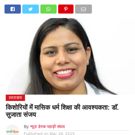
होम
उत्तराखंड
अल्मोड़ा
उत्तरकाशी
उधम सिंह नगर
चंपावत
चमोली
टिहरी गढ़वाल
देहरादून
नैनीताल
पिथौरागढ़
पौड़ी गढ़वाल
बागेश्वर
रुद्रप्रयाग
हरिद्वार
देश
दुनिया
मनोरंजन
उत्तराखंड
किशोरियों में मासिक धर्म शिक्षा की आवश्यकता: डाॅ.
सुजाता संजय
By
न्यूज़ डेस्क पहाड़ी संवाद
Published on
May 28, 2025