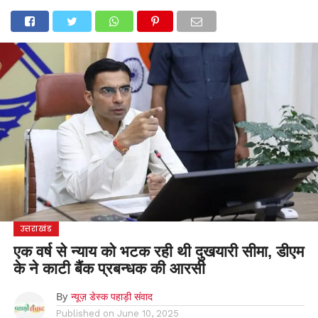
होम
उत्तराखंड
अल्मोड़ा
उत्तरकाशी
उधम सिंह नगर
चंपावत
चमोली
टिहरी गढ़वाल
देहरादून
नैनीताल
पिथौरागढ़
पौड़ी गढ़वाल
बागेश्वर
रुद्रप्रयाग
हरिद्वार
देश
दुनिया
मनोरंजन
उत्तराखंड
एक वर्ष से न्याय को भटक रही थी दुखयारी सीमा, डीएम
के ने काटी बैंक प्रबन्धक की आरसी
By
न्यूज़ डेस्क पहाड़ी संवाद
Published on
June 10, 2025