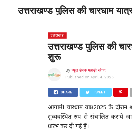
होम
उत्तराखंड
अल्मोड़ा
उत्तरकाशी
उत्तराखण्ड पुलिस की चारधाम यात्रा
होम
उधम सिंह नगर
चंपावत
चमोली
टिहरी
गढ़वाल
देहरादून
नैनीताल
पिथौरागढ़
पौड़ी गढ़वाल
बागेश्वर
रुद्रप्रयाग
हरिद्वार
देश
द
उत्तराखंड
उत्तराखण्ड पुलिस की चारध
शुरू
By
न्यूज़ डेस्क पहाड़ी संवाद
Published on
April 4, 2025
SHARE
TWEET
आगामी चारधाम यात्रा-2025 के दौरान 
सुव्यवस्थित रुप से संचालित कराये जाने
प्रारंभ कर दी गई हैं।