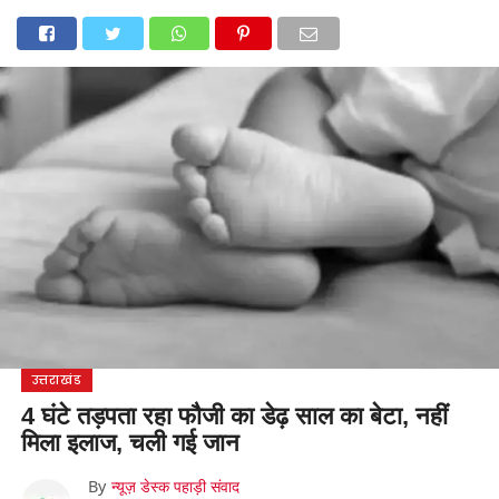
होम
उत्तराखंड
अल्मोड़ा
उत्तरकाशी
उधम सिंह नगर
चंपावत
चमोली
टिहरी गढ़वाल
देहरादून
नैनीताल
पिथौरागढ़
पौड़ी गढ़वाल
बागेश्वर
रुद्रप्रयाग
हरिद्वार
देश
दुनिया
मनोरंजन
उत्तराखंड
4 घंटे तड़पता रहा फौजी का डेढ़ साल का बेटा, नहीं
मिला इलाज, चली गई जान
By
न्यूज़ डेस्क पहाड़ी संवाद