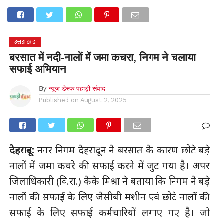
होम
उत्तराखंड
अल्मोड़ा
उत्तरकाशी
उधम सिंह नगर
चंपावत
चमोली
टिहरी गढ़वाल
देहरादून
नैनीताल
पिथौरागढ़
पौड़ी गढ़वाल
बागेश्वर
रुद्रप्रयाग
हरिद्वार
देश
दुनिया
उत्तराखंड
मनोरंजन
बरसात में नदी-नालों में जमा कचरा, निगम ने चलाया
सफाई अभियान
By
न्यूज़ डेस्क पहाड़ी संवाद
Published on
August 2, 2025
देहरादून:
नगर निगम देहरादून ने बरसात के कारण छोटे बड़े
नालों में जमा कचरे की सफाई करने में जुट गया है। अपर
जिलाधिकारी (वि.रा.) केके मिश्रा ने बताया कि निगम ने बड़े
नालों की सफाई के लिए जेसीबी मशीन एवं छोटे नालों की
सफाई के लिए सफाई कर्मचारियों लगाए गए है। जो