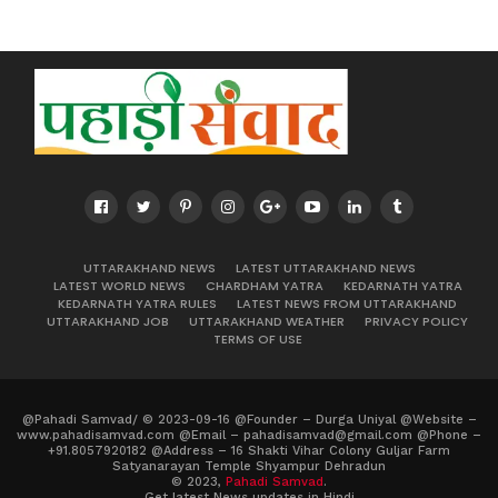
UTTARAKHAND NEWS
LATEST UTTARAKHAND NEWS
LATEST WORLD NEWS
CHARDHAM YATRA
KEDARNATH YATRA
KEDARNATH YATRA RULES
LATEST NEWS FROM UTTARAKHAND
UTTARAKHAND JOB
UTTARAKHAND WEATHER
PRIVACY POLICY
TERMS OF USE
@Pahadi Samvad/ © 2023-09-16 @Founder – Durga Uniyal @Website –
www.pahadisamvad.com @Email – pahadisamvad@gmail.com @Phone –
+91.8057920182 @Address – 16 Shakti Vihar Colony Guljar Farm
Satyanarayan Temple Shyampur Dehradun
© 2023,
Pahadi Samvad
.
Get latest News updates in Hindi