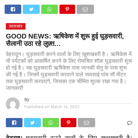
होम
उत्तराखंड
अल्मोड़ा
उत्तरकाशी
उधम सिंह नगर
चंपावत
चमोली
टिहरी गढ़वाल
देहरादून
नैनीताल
पिथौरागढ़
पौड़ी गढ़वाल
बागेश्वर
रुद्रप्रयाग
हरिद्वार
देश
दुनिया
उत्तराखंड
मनोरंजन
GOOD NEWS: ऋषिकेश में शुरू हुई घुड़सवारी,
सैलानी उठा रहे लुफ़्त…
देहरादून। घुड़सवारी करने वालों के लिए खुशखबरी है। ऋषिकेश में
भी पर्यटकों को आकर्षित करने के लिए रोमांचित शौक घुड़सवारी शुरू
हो गई है। यह घुड़सवारी ऋषिकेश पास जानकी सेतु के पास शुरू
की गई है। जिसमें घुड़सवारी करवाने वाले व्यवसाई पांच सौ मीटर
तक घुड़सवारी करवाएंगे, जिसका एक सीमित शुल्क रखा गया है।
जानकारी
By
Published on
March 14, 2022